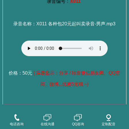
录音编号：
X011
录音名称：X011 各种包20元起叫卖录音-男声.mp3
价格：50元
( 温馨提示：分享 / 转发微信朋友圈、QQ空
间、微博...优惠5元哦 ~)
：
选择成品录音
点这里查看>>>
：
选择老师试听
点这里查看>>>
电话咨询
在线沟通
QQ咨询
定制配音