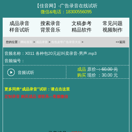
【佳音网】-广告录音在线试听
微信&电话：18300556095
成品录音
搜索录音
文稿参考
常见问题
样音试听
背景音乐
精品软件
视频制作
您的位置：
网站首页
>
成品录音
>
包包皮带广告录音大全
>
<<返回
音频名称：X011 各种包20元起叫卖录音-男声.mp3
音频编号：
成品
原价
：60.00 元
音频试听
购买
现价 ：30.00 元
更多同类“成品录音”试听：请点击这里
定制录音 购买成品 请联系—客服微信