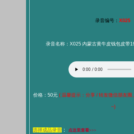
录音编号：
X025
录音名称：X025 内蒙古黄牛皮钱包皮带19
价格：50元
( 温馨提示：分享 / 转发微信朋友圈
~)
：
选择成品录音
点这里查看>>>