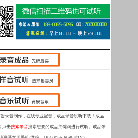
广告录音制作，在线专业配音，成品录音试听下载！成品
者点击
搜索录音
搜索想要的成品关键词进行试听。成品录
客服手机/微信：183-0055-6095或QQ：