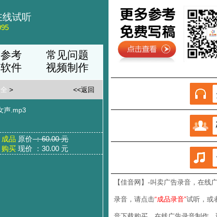
在线试听
95
稿参考
常见问题
品软件
视频制作
大全
>
<<返回
声.mp3
成品
原价
：60.00 元
购买
现价 ：30.00 元
【佳音网】-叫卖广告录音
，在线
录音，请点击
“成品录音”
试听，或
音下载购买，在线广告录音制作，请联系