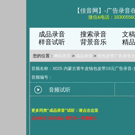
【佳音网】-广告录音
微信&电话：183005560
成品录音
搜索录音
文
样音试听
背景音乐
精
您的位置：
网站首页
>
成品录音
>
包包皮带广告录音
音频名称：X025 内蒙古黄牛皮钱包皮带19元广告录音-女
音频编号：
音频试听
更多同类“成品录音”试听：请点击这里
定制录音 购买成品 请联系—客服微信