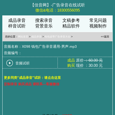
【佳音网】-广告录音在线试听
微信&电话：18300556095
成品录音
搜索录音
文稿参考
常见问题
样音试听
背景音乐
精品软件
视频制作
您的位置：
网站首页
>
成品录音
>
包包皮带广告录音大全
>
<<返回
音频名称：X098 钱包广告录音通用-男声.mp3
音频编号：
成品
原价
：60.00 元
音频试听
购买
现价 ：30.00 元
更多同类“成品录音”试听：请点击这里
定制录音 购买成品 请联系—客服微信