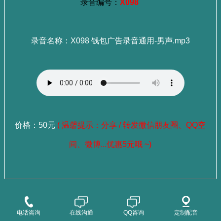
录音编号：
X098
录音名称：X098 钱包广告录音通用-男声.mp3
价格：50元
( 温馨提示：分享 / 转发微信朋友圈、QQ空
间、微博...优惠5元哦 ~)
：
选择成品录音
点这里查看>>>
：
选择老师试听
点这里查看>>>
电话咨询
在线沟通
QQ咨询
定制配音