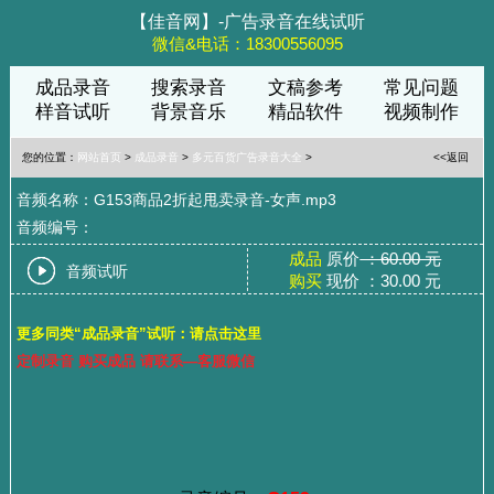
【佳音网】-广告录音在线试听
微信&电话：18300556095
成品录音
搜索录音
文稿参考
常见问题
样音试听
背景音乐
精品软件
视频制作
您的位置：
网站首页
>
成品录音
>
多元百货广告录音大全
>
<<返回
音频名称：G153商品2折起甩卖录音-女声.mp3
音频编号：
成品
原价
：60.00 元
音频试听
购买
现价 ：30.00 元
更多同类“成品录音”试听：请点击这里
定制录音 购买成品 请联系—客服微信