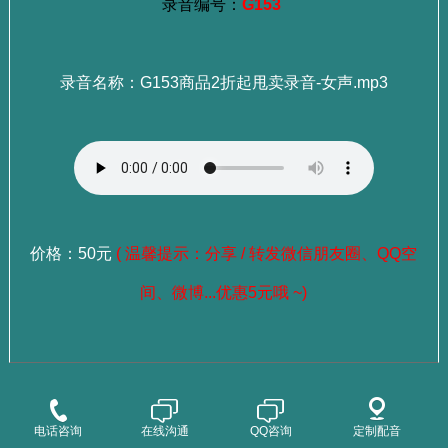
录音编号：
G153
录音名称：G153商品2折起甩卖录音-女声.mp3
价格：50元
( 温馨提示：分享 / 转发微信朋友圈、QQ空
间、微博...优惠5元哦 ~)
：
选择成品录音
点这里查看>>>
：
选择老师试听
点这里查看>>>
电话咨询
在线沟通
QQ咨询
定制配音