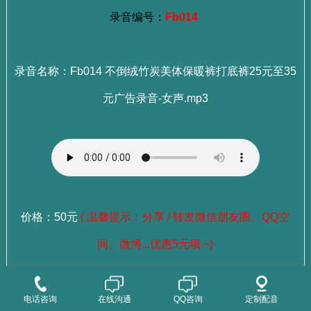
录音编号：
Fb014
录音名称：Fb014 不倒绒竹炭美体保暖裤打底裤25元至35
元广告录音-女声.mp3
价格：50元
( 温馨提示：分享 / 转发微信朋友圈、QQ空
间、微博...优惠5元哦 ~)
：
选择成品录音
点这里查看>>>
电话咨询
在线沟通
QQ咨询
定制配音