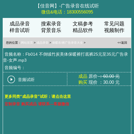
【佳音网】-广告录音在线试听
微信&电话：18300556095
成品录音
搜索录音
文稿参考
常见问题
样音试听
背景音乐
精品软件
视频制作
您的位置：
网站首页
>
成品录音
>
保暖衣/裤广告录音大全
>
<<返回
音频名称：Fb014 不倒绒竹炭美体保暖裤打底裤25元至35元广告录
音-女声.mp3
音频编号：
成品
原价
：60.00 元
音频试听
购买
现价 ：30.00 元
更多同类“成品录音”试听：请点击这里
定制录音 购买成品 请联系—客服微信