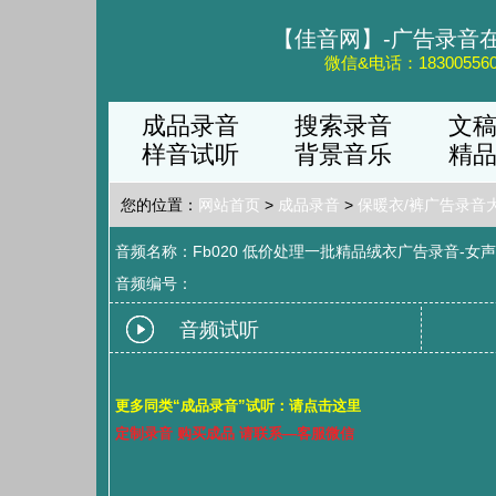
【佳音网】-广告录音
微信&电话：183005560
成品录音
搜索录音
文
样音试听
背景音乐
精
您的位置：
网站首页
>
成品录音
>
保暖衣/裤广告录音
音频名称：Fb020 低价处理一批精品绒衣广告录音-女声.
音频编号：
音频试听
更多同类“成品录音”试听：请点击这里
定制录音 购买成品 请联系—客服微信