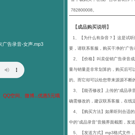
782800008。
【成品购买说明】
1、【为什么有杂音？】这是试听
广告录音-女声.mp3
要，请联系客服，购买干净的“广告
2、【价格】叫卖促销广告录音成品
量与销量是非常划算的，购买后可
的。而它却可以给您带来源源不断
3、【能否修改】上传的“成品录音
、QQ空间、微博...优惠5元哦
确需修改的，建议联系客服，在线定
4、【购买方法】如果听到合适的录音
中的“成品录音”音频界面截图，发
5、【发送方式】mp3格式文件