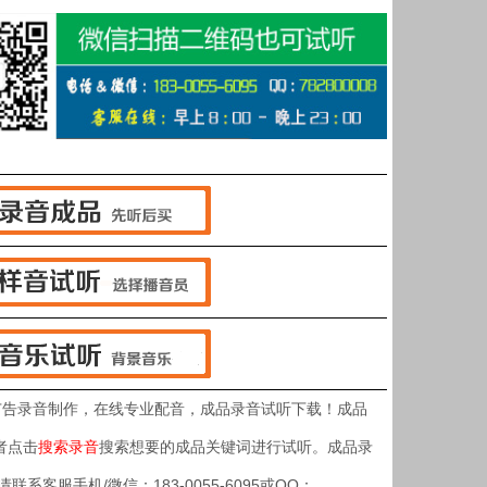
广告录音制作，在线专业配音，成品录音试听下载！成品
者点击
搜索录音
搜索想要的成品关键词进行试听。成品录
客服手机/微信：183-0055-6095或QQ：