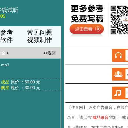
在线试听
95
稿参考
常见问题
品软件
视频制作
大全
>
<<返回
mp3
成品
原价
：60.00 元
购买
现价 ：30.00 元
【佳音网】-叫卖广告录音
，在线
录音，请点击
“成品录音”
试听，或
音下载购买，在线广告录音制作，请联系