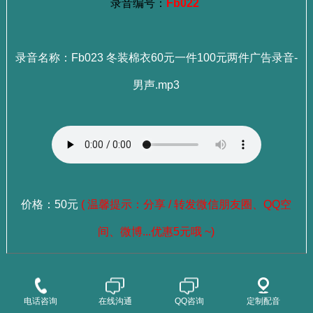
录音编号：
Fb022
录音名称：Fb023 冬装棉衣60元一件100元两件广告录音-
男声.mp3
价格：50元
( 温馨提示：分享 / 转发微信朋友圈、QQ空
间、微博...优惠5元哦 ~)
：
选择成品录音
点这里查看>>>
电话咨询
在线沟通
QQ咨询
定制配音