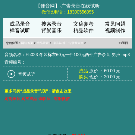
【佳音网】-广告录音在线试听
微信&电话：18300556095
成品录音
搜索录音
文稿参考
常见问题
样音试听
背景音乐
精品软件
视频制作
您的位置：
网站首页
>
成品录音
>
保暖衣/裤广告录音大全
>
<<返回
音频名称：Fb023 冬装棉衣60元一件100元两件广告录音-男声.mp3
音频编号：
成品
原价
：60.00 元
音频试听
购买
现价 ：30.00 元
更多同类“成品录音”试听：请点击这里
定制录音 购买成品 请联系—客服微信