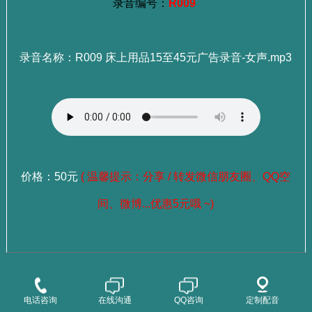
录音编号：
R009
录音名称：R009 床上用品15至45元广告录音-女声.mp3
价格：50元
( 温馨提示：分享 / 转发微信朋友圈、QQ空
间、微博...优惠5元哦 ~)
：
选择成品录音
点这里查看>>>
：
选择老师试听
点这里查看>>>
电话咨询
在线沟通
QQ咨询
定制配音