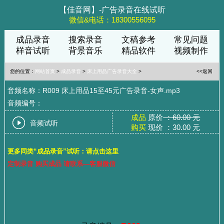
【佳音网】-广告录音在线试听
微信&电话：18300556095
成品录音
搜索录音
文稿参考
常见问题
样音试听
背景音乐
精品软件
视频制作
您的位置：
网站首页
>
成品录音
>
床上用品广告录音大全
>
<<返回
音频名称：R009 床上用品15至45元广告录音-女声.mp3
音频编号：
成品
原价
：60.00 元
音频试听
购买
现价 ：30.00 元
更多同类“成品录音”试听：请点击这里
定制录音 购买成品 请联系—客服微信