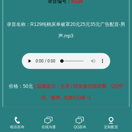
录音编号：
R129
录音名称：R129纯棉床单被罩20元25元35元广告配音-男
声.mp3
价格：50元
( 温馨提示：分享 / 转发微信朋友圈、QQ空
间、微博...优惠5元哦 ~)
：
选择成品录音
点这里查看>>>
电话咨询
在线沟通
QQ咨询
定制配音