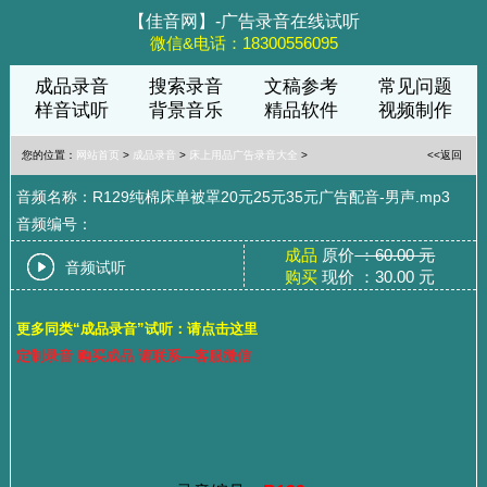
【佳音网】-广告录音在线试听
微信&电话：18300556095
成品录音
搜索录音
文稿参考
常见问题
样音试听
背景音乐
精品软件
视频制作
您的位置：
网站首页
>
成品录音
>
床上用品广告录音大全
>
<<返回
音频名称：R129纯棉床单被罩20元25元35元广告配音-男声.mp3
音频编号：
成品
原价
：60.00 元
音频试听
购买
现价 ：30.00 元
更多同类“成品录音”试听：请点击这里
定制录音 购买成品 请联系—客服微信