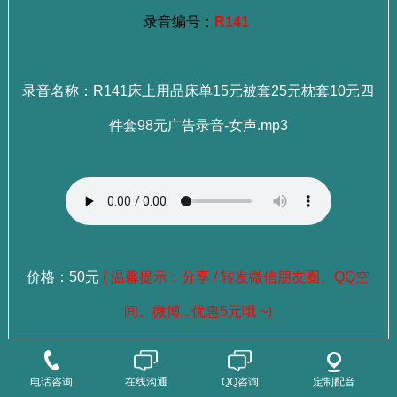
录音编号：
R141
录音名称：R141床上用品床单15元被套25元枕套10元四
件套98元广告录音-女声.mp3
价格：50元
( 温馨提示：分享 / 转发微信朋友圈、QQ空
间、微博...优惠5元哦 ~)
：
选择成品录音
点这里查看>>>
电话咨询
在线沟通
QQ咨询
定制配音