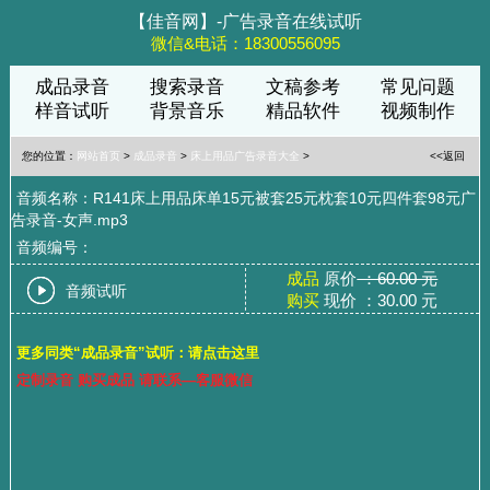
【佳音网】-广告录音在线试听
微信&电话：18300556095
成品录音
搜索录音
文稿参考
常见问题
样音试听
背景音乐
精品软件
视频制作
您的位置：
网站首页
>
成品录音
>
床上用品广告录音大全
>
<<返回
音频名称：R141床上用品床单15元被套25元枕套10元四件套98元广
告录音-女声.mp3
音频编号：
成品
原价
：60.00 元
音频试听
购买
现价 ：30.00 元
更多同类“成品录音”试听：请点击这里
定制录音 购买成品 请联系—客服微信