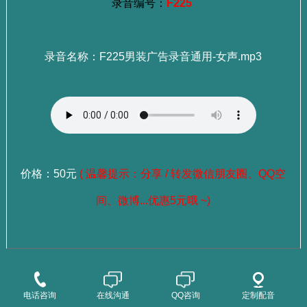
录音编号：
F225
录音名称：F225男装广告录音通用-女声.mp3
价格：50元
( 温馨提示：分享 / 转发微信朋友圈、QQ空
间、微博...优惠5元哦 ~)
：
选择成品录音
点这里查看>>>
：
选择老师试听
点这里查看>>>
电话咨询
在线沟通
QQ咨询
定制配音