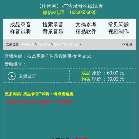
【佳音网】-广告录音在线试听
微信&电话：18300556095
成品录音
搜索录音
文稿参考
常见问题
样音试听
背景音乐
精品软件
视频制作
您的位置：
网站首页
>
成品录音
>
服装广告录音大全
>
<<返回
音频名称：F225男装广告录音通用-女声.mp3
音频编号：
成品
原价
：60.00 元
音频试听
购买
现价 ：30.00 元
更多同类“成品录音”试听：请点击这里
定制录音 购买成品 请联系—客服微信