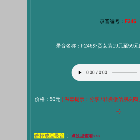
录音编号：
F246
录音名称：F246外贸女装19元至59元
价格：50元
( 温馨提示：分享 / 转发微信朋友圈
~)
：
选择成品录音
点这里查看>>>