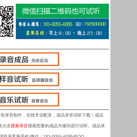
广告录音制作，在线专业配音，成品录音试听下载！成品
者点击
搜索录音
搜索想要的成品关键词进行试听。成品录
客服手机/微信：183-0055-6095或QQ：