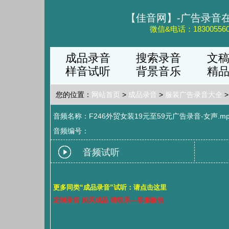
【佳音网】-广告录音
微信&电话：183005560
成品录音
搜索录音
文
样音试听
背景音乐
精
您的位置：
网站首页
>
成品录音
>
服装广告录音大全
>
音频名称：F246外贸女装19元至59元广告录音-女声.mp
音频编号：
音频试听
更多同类“成品录音”试听：请点击这里
定制录音 购买成品 请联系—客服微信