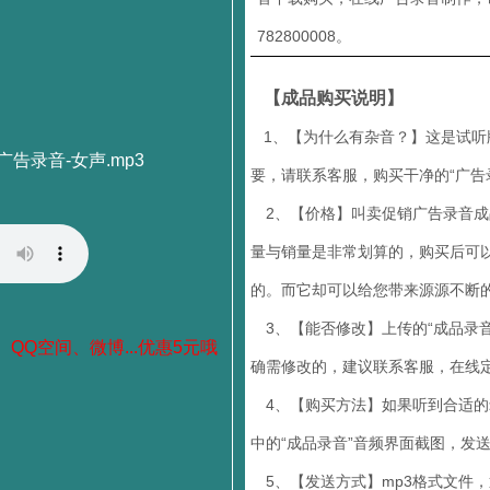
782800008。
【成品购买说明】
1、【为什么有杂音？】这是试听
广告录音-女声.mp3
要，请联系客服，购买干净的“广告
2、【价格】叫卖促销广告录音成品
量与销量是非常划算的，购买后可
的。而它却可以给您带来源源不断
3、【能否修改】上传的“成品录音
、QQ空间、微博...优惠5元哦
确需修改的，建议联系客服，在线定
4、【购买方法】如果听到合适的录音
中的“成品录音”音频界面截图，发
5、【发送方式】mp3格式文件