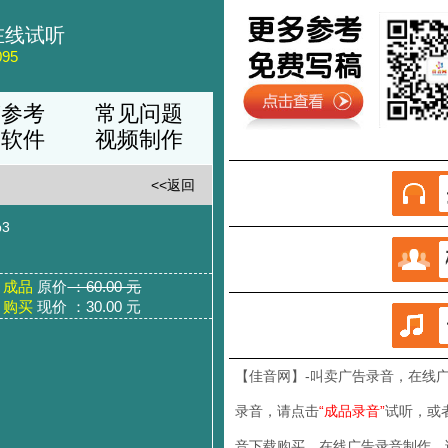
在线试听
95
稿参考
常见问题
品软件
视频制作
<<返回
3
成品
原价
：60.00 元
购买
现价 ：30.00 元
【佳音网】-叫卖广告录音
，在线
录音，请点击
“成品录音”
试听，或
音下载购买，在线广告录音制作，请联系