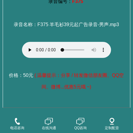
录音编号：
F375
录音名称：F375 羊毛衫39元起广告录音-男声.mp3
价格：50元
( 温馨提示：分享 / 转发微信朋友圈、QQ空
间、微博...优惠5元哦 ~)
：
选择成品录音
点这里查看>>>
：
选择老师试听
点这里查看>>>
电话咨询
在线沟通
QQ咨询
定制配音