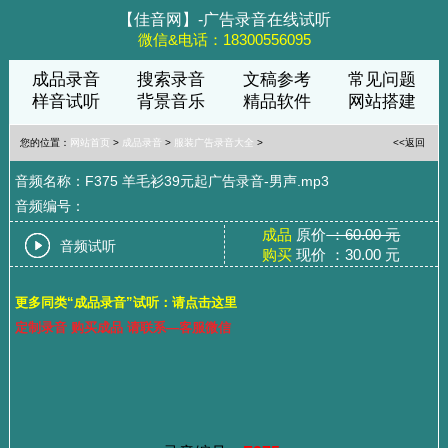
【佳音网】-广告录音在线试听
微信&电话：18300556095
成品录音
搜索录音
文稿参考
常见问题
样音试听
背景音乐
精品软件
网站搭建
您的位置：
网站首页
>
成品录音
>
服装广告录音大全
>
<<返回
音频名称：F375 羊毛衫39元起广告录音-男声.mp3
音频编号：
成品
原价
：60.00 元
音频试听
购买
现价 ：30.00 元
更多同类“成品录音”试听：请点击这里
定制录音 购买成品 请联系—客服微信