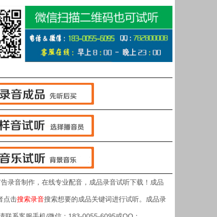
广告录音制作，在线专业配音，成品录音试听下载！成品
者点击
搜索录音
搜索想要的成品关键词进行试听。成品录
客服手机/微信：183-0055-6095或QQ：