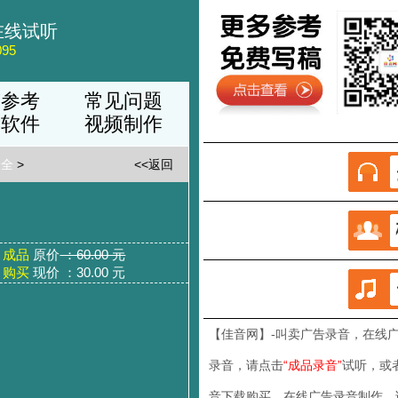
在线试听
95
稿参考
常见问题
品软件
视频制作
大全
>
<<返回
成品
原价
：60.00 元
购买
现价 ：30.00 元
【佳音网】-叫卖广告录音
，在线
录音，请点击
“成品录音”
试听，或
音下载购买，在线广告录音制作，请联系