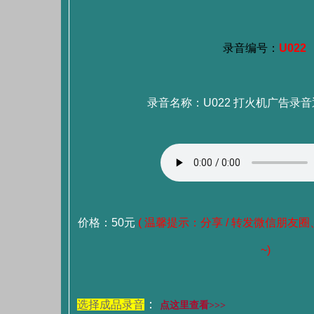
录音编号：
U022
录音名称：U022 打火机广告录音通
价格：50元
( 温馨提示：分享 / 转发微信朋友圈
~)
：
选择成品录音
点这里查看>>>