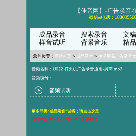
【佳音网】-广告录音
微信&电话：183005560
成品录音
搜索录音
文
样音试听
背景音乐
精
您的位置：
网站首页
>
成品录音
>
生活用品广告录音
音频名称：U022 打火机广告录音通用-男声.mp3
音频编号：
音频试听
更多同类“成品录音”试听：请点击这里
定制录音 购买成品 请联系—客服微信