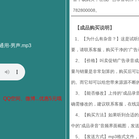
782800008。
【成品购买说明】
1、【为什么有杂音？】这是试听
用-男声.mp3
要，请联系客服，购买干净的“广告
2、【价格】叫卖促销广告录音成品
量与销量是非常划算的，购买后可
的。而它却可以给您带来源源不断
3、【能否修改】上传的“成品录音
、QQ空间、微博...优惠5元哦
确需修改的，建议联系客服，在线定
4、【购买方法】如果听到合适的录音
中的“成品录音”音频界面截图，发
5、【发送方式】mp3格式文件