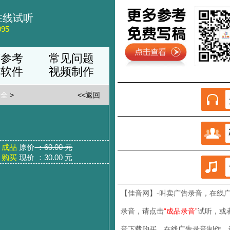
在线试听
95
稿参考
常见问题
品软件
视频制作
大全
>
<<返回
成品
原价
：60.00 元
购买
现价 ：30.00 元
【佳音网】-叫卖广告录音
，在线
录音，请点击
“成品录音”
试听，或
音下载购买，在线广告录音制作，请联系