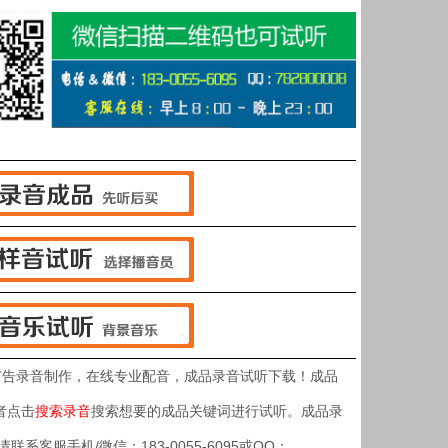
广告录音制作，在线专业配音，成品录音试听下载！成品
者点击
搜索录音
搜索想要的成品关键词进行试听。成品录
客服手机/微信：183-0055-6095或QQ：