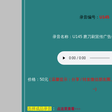
录音编号：
U145
录音名称：U145 磨刀刷宣传广告录
价格：50元
( 温馨提示：分享 / 转发微信朋友圈
~)
：
选择成品录音
点这里查看>>>