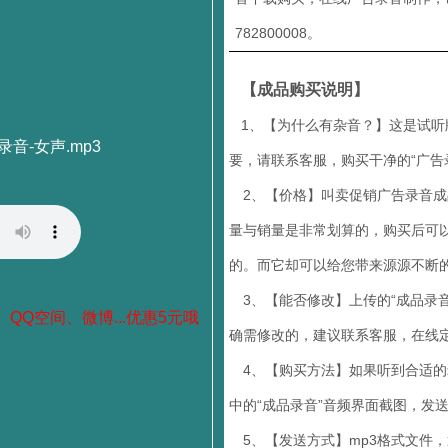
782800008。
【成品购买说明】
1、【为什么有杂音？】这是试听
音-女声.mp3
要，请联系客服，购买干净的“广告
2、【价格】叫卖促销广告录音成品
量与销量是非常划算的，购买后可
的。而它却可以给您带来源源不断
3、【能否修改】上传的“成品录音
、QQ空间、微博...优惠5元哦
确需修改的，建议联系客服，在线定
4、【购买方法】如果听到合适的录音
中的“成品录音”音频界面截图，发
5、【发送方式】mp3格式文件