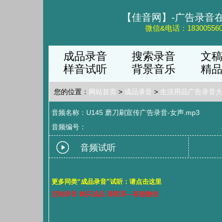
【佳音网】-广告录音
微信&电话：183005560
成品录音
搜索录音
文
样音试听
背景音乐
精
您的位置：
网站首页
>
成品录音
>
生活用品广告录音
音频名称：U145 磨刀刷宣传广告录音-女声.mp3
音频编号：
音频试听
更多同类“成品录音”试听：请点击这里
定制录音 购买成品 请联系—客服微信