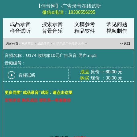
【佳音网】-广告录音在线试听
微信&电话：18300556095
成品录音
搜索录音
文稿参考
常见问题
样音试听
背景音乐
精品软件
视频制作
您的位置：
网站首页
>
成品录音
>
生活用品广告录音大全
>
<<返回
音频名称：U174 收纳箱10元广告录音-男声.mp3
音频编号：
成品
原价
：60.00 元
音频试听
购买
现价 ：30.00 元
更多同类“成品录音”试听：请点击这里
定制录音 购买成品 请联系—客服微信