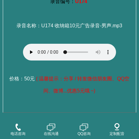
录音编号：
U174
录音名称：U174 收纳箱10元广告录音-男声.mp3
价格：50元
( 温馨提示：分享 / 转发微信朋友圈、QQ空
间、微博...优惠5元哦 ~)
：
选择成品录音
点这里查看>>>
：
选择老师试听
点这里查看>>>
电话咨询
在线沟通
QQ咨询
定制配音