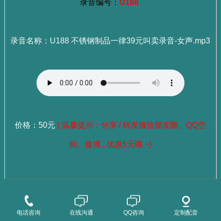
录音编号：
U188
录音名称：U188 不锈钢制品一律39元叫卖录音-女声.mp3
价格：50元
( 温馨提示：分享 / 转发微信朋友圈、QQ空
间、微博...优惠5元哦 ~)
：
选择成品录音
点这里查看>>>
：
选择老师试听
点这里查看>>>
电话咨询
在线沟通
QQ咨询
定制配音