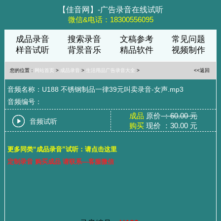
【佳音网】-广告录音在线试听
微信&电话：18300556095
成品录音
搜索录音
文稿参考
常见问题
样音试听
背景音乐
精品软件
视频制作
您的位置：
网站首页
>
成品录音
>
生活用品广告录音大全
>
<<返回
音频名称：U188 不锈钢制品一律39元叫卖录音-女声.mp3
音频编号：
成品
原价
：60.00 元
音频试听
购买
现价 ：30.00 元
更多同类“成品录音”试听：请点击这里
定制录音 购买成品 请联系—客服微信