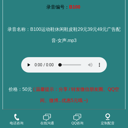
录音编号：
B100
录音名称：B100运动鞋休闲鞋皮鞋29元39元49元广告配
音-女声.mp3
价格：50元
( 温馨提示：分享 / 转发微信朋友圈、QQ空
间、微博...优惠5元哦 ~)
：
选择成品录音
点这里查看>>>
电话咨询
在线沟通
QQ咨询
定制配音