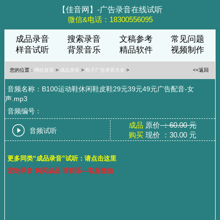
【佳音网】-广告录音在线试听
微信&电话：18300556095
成品录音
搜索录音
文稿参考
常见问题
样音试听
背景音乐
精品软件
视频制作
您的位置：
网站首页
>
成品录音
>
鞋子广告录音大全
>
<<返回
音频名称：B100运动鞋休闲鞋皮鞋29元39元49元广告配音-女
声.mp3
音频编号：
成品
原价
：60.00 元
音频试听
购买
现价 ：30.00 元
更多同类“成品录音”试听：请点击这里
定制录音 购买成品 请联系—客服微信