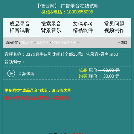
【佳音网】-广告录音在线试听
微信&电话：18300556095
成品录音
搜索录音
文稿参考
常见问题
样音试听
背景音乐
精品软件
视频制作
您的位置：
网站首页
>
成品录音
>
鞋子广告录音大全
>
<<返回
音频名称：B179真牛皮鞋休闲鞋全部25元广告录音-男声.mp3
音频编号：
成品
原价
：60.00 元
音频试听
购买
现价 ：30.00 元
更多同类“成品录音”试听：请点击这里
定制录音 购买成品 请联系—客服微信