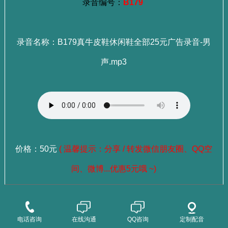
录音编号：
B179
录音名称：B179真牛皮鞋休闲鞋全部25元广告录音-男
声.mp3
价格：50元
( 温馨提示：分享 / 转发微信朋友圈、QQ空
间、微博...优惠5元哦 ~)
：
选择成品录音
点这里查看>>>
电话咨询
在线沟通
QQ咨询
定制配音