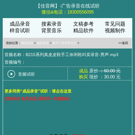
【佳音网】-广告录音在线试听
微信&电话：18300556095
成品录音
搜索录音
文稿参考
常见问题
样音试听
背景音乐
精品软件
视频制作
您的位置：
网站首页
>
成品录音
>
鞋子广告录音大全
>
<<返回
音频名称：B215系列真皮皮鞋手工休闲鞋叫卖录音-男声.mp3
音频编号：
成品
原价
：60.00 元
音频试听
购买
现价 ：30.00 元
更多同类“成品录音”试听：请点击这里
定制录音 购买成品 请联系—客服微信