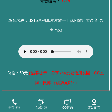
录音编号：
B215
录音名称：B215系列真皮皮鞋手工休闲鞋叫卖录音-男
声.mp3
价格：50元
( 温馨提示：分享 / 转发微信朋友圈、QQ空
间、微博...优惠5元哦 ~)
：
选择成品录音
点这里查看>>>
电话咨询
在线沟通
QQ咨询
定制配音