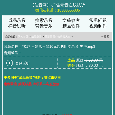
【佳音网】-广告录音在线试听
微信&电话：18300556095
成品录音
搜索录音
文稿参考
常见问题
样音试听
背景音乐
精品软件
视频制作
您的位置：
网站首页
>
成品录音
>
玉器玉石广告录音大全
>
<<返回
音频名称：Y017 玉器店玉器10元起售叫卖录音-男声.mp3
音频编号：
成品
原价
：60.00 元
音频试听
购买
现价 ：30.00 元
更多同类“成品录音”试听：请点击这里
定制录音 购买成品 请联系—客服微信