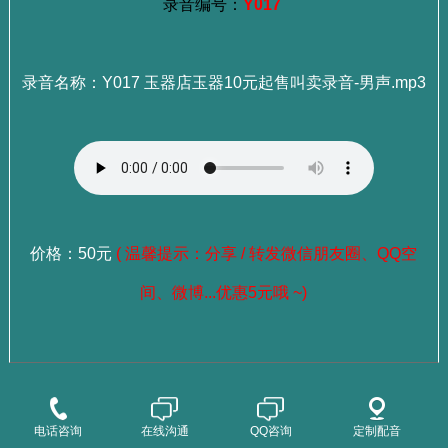
录音编号：
Y017
录音名称：Y017 玉器店玉器10元起售叫卖录音-男声.mp3
价格：50元
( 温馨提示：分享 / 转发微信朋友圈、QQ空
间、微博...优惠5元哦 ~)
：
选择成品录音
点这里查看>>>
：
选择老师试听
点这里查看>>>
电话咨询
在线沟通
QQ咨询
定制配音